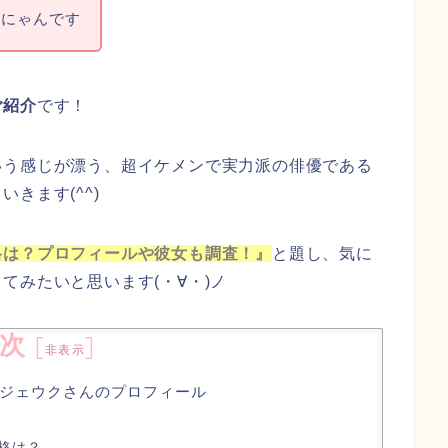
はにゃんです
ご紹介
です！
いう感じが漂う、超イケメンで実力派の俳優である
きます(^^)
格は？プロフィールや彼女も調査！』
と題し、気に
てみたいと思います(・∀・)ノ
次
[
]
非表示
ジェウクさんのプロフィール
格は？