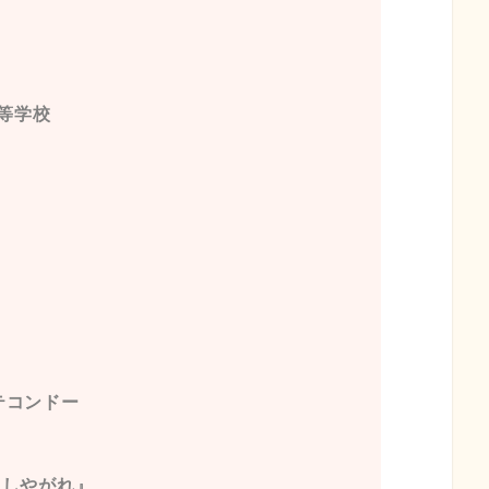
等学校
テコンドー
にしやがれ』