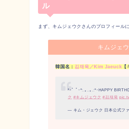
ル
まず、キムジェウクさんのプロフィールに
キムジェ
韓国名：
김재욱／Kim Jaeuck
【
*･゜ﾟ･*:.｡..｡.:*･HAPPY BIRTH
ク
#キムジェウク
#김재욱
pic.
— キム・ジェウク 日本公式ファンクラ