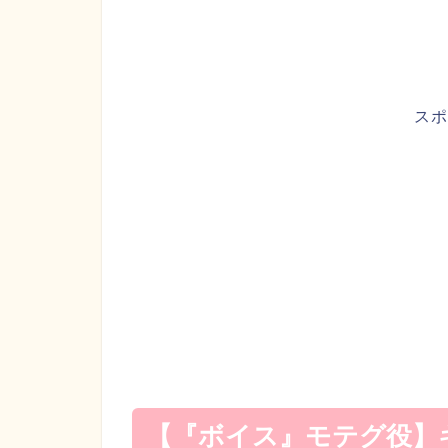
スポ
【『ボイス』モテグ役】