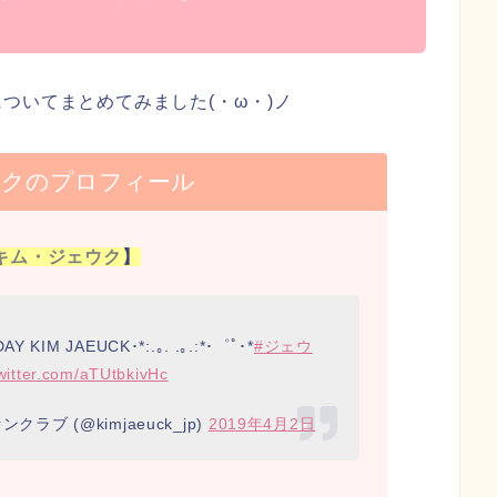
ついてまとめてみました(・ω・)ノ
ウクのプロフィール
キム・ジェウク
】
DAY KIM JAEUCK･*:.｡. .｡.:*･゜ﾟ･*
#ジェウ
twitter.com/aTUtbkivHc
ブ (@kimjaeuck_jp)
2019年4月2日