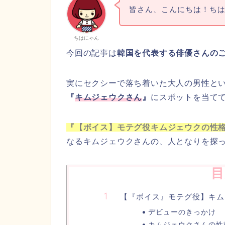
皆さん、こんにちは！ち
ちはにゃん
今回の記事は
韓国を代表する俳優さんの
実にセクシーで落ち着いた大人の男性と
『
キムジェウクさん
』
にスポットを当ててい
『【ボイス】モテグ役キムジェウクの性
なるキムジェウクさんの、人となりを探っ
目
【『ボイス』モテグ役】キム
デビューのきっかけ
キムジェウクさんの性