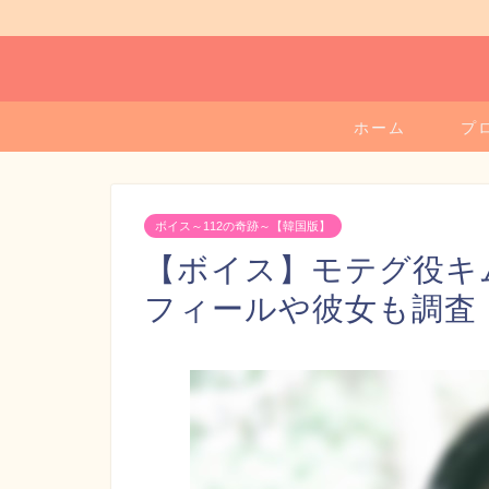
ホーム
プ
ボイス～112の奇跡～【韓国版】
【ボイス】モテグ役キ
フィールや彼女も調査