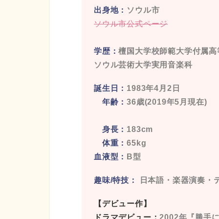
出身地：
ソウル市
ソウル市公式ページ
学歴：
檀国大学校師範大学付属高
ソウル芸術大学実用音楽科
誕生日：
1983年4月2日
年齢：
36歳(2019年5月現在)
身長：
183cm
体重：
65kg
血液型：
B型
趣味/特技：
日本語・楽器演奏・
【デビュー作】
ドラマデビュー：
2002年『勝手