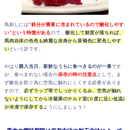
馬刺しには
“鉄分が豊富に含まれているので酸化しやす
い”
という特徴がある
ので、
酸化して鮮度が落ちれば、
馬肉自体の色色も綺麗な赤身から茶褐色に変色しやす
い
という訳です。
やはり
購入当日、新鮮なうちに食べきるのが一番
です
が、食べきれない場合の
保存の時の注意点
として、ま
ず酸化を防ぐ為に空気に触れにくくする必要がありま
すので、
必ずラップ等でしっかりくるみ、空気が触れ
ないようにしてから冷蔵庫のチルド室(０度に近い低温)
か冷凍
で保存する
ようにしましょう！