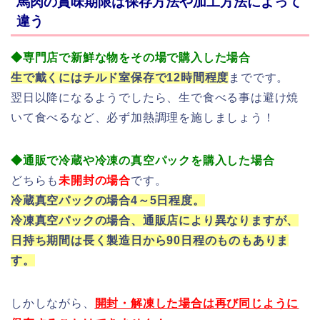
馬肉の賞味期限は保存方法や加工方法によって
違う
◆専門店で新鮮な物をその場で購入した場合
生で戴くにはチルド室保存で12時間程度
までです。
翌日以降になるようでしたら、生で食べる事は避け焼
いて食べるなど、必ず加熱調理を施しましょう！
◆通販で冷蔵や冷凍の真空パックを購入した場合
どちらも
未開封の場合
です。
冷蔵真空パックの場合4～5日程度。
冷凍真空パックの場合、通販店により異なりますが、
日持ち期間は長く製造日から90日程のものもありま
す。
しかしながら、
開封・解凍した場合は再び同じように