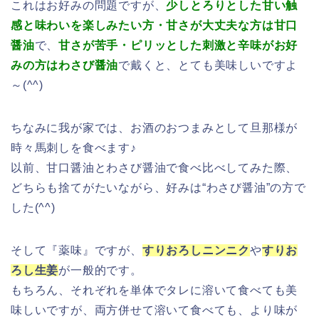
これはお好みの問題ですが、
少しとろりとした甘い触
感と味わいを楽しみたい方・甘さが大丈夫な方は甘口
醤油
で、
甘さが苦手・ピリッとした刺激と辛味がお好
みの方はわさび醤油
で戴くと、とても美味しいですよ
～(^^)
ちなみに我が家では、お酒のおつまみとして旦那様が
時々馬刺しを食べます♪
以前、甘口醤油とわさび醤油で食べ比べしてみた際、
どちらも捨てがたいながら、好みは“わさび醤油”の方で
した(^^)
そして『薬味』ですが、
すりおろしニンニク
や
すりお
ろし生姜
が一般的です。
もちろん、それぞれを単体でタレに溶いて食べても美
味しいですが、両方併せて溶いて食べても、より味が