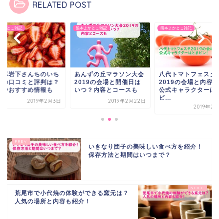
RELATED POST
よかとこ雑記
熊本よかとこ雑記
熊本よかとこ雑記
阿蘇岩下さんちのいち
あんずの丘マラソン大会
八代トマトフェスタ
園の口コミと評判は？
2019の会場と開催日は
2019の会場と内容
金やおすすめ情報も
いつ？内容とコースも
公式キャラクターは
ピ...
2019年2月3日
2019年2月22日
2019年2
いきなり団子の美味しい食べ方を紹介！
保存方法と期間はいつまで？
荒尾市で小代焼の体験ができる窯元は？
人気の場所と内容も紹介！