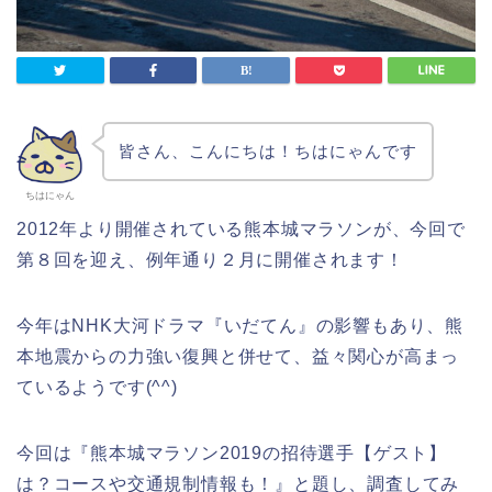
皆さん、こんにちは！ちはにゃんです
ちはにゃん
2012年より開催されている熊本城マラソンが、
今回で
第８回を迎え、例年通り２月に開催されます！
今年はNHK大河ドラマ『いだてん』の影響もあり、
熊
本地震からの力強い復興と併せて、益々関心が高まっ
ているようです(
^^)
今回は『熊本城マラソン2019の招待選手【ゲスト】
は？
コースや交通規制情報も！』と題し、
調査してみ