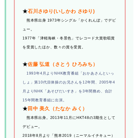
★
石川さゆり(いしかわ さゆり)
熊本県出身 1973年シングル「かくれんぼ」でデビ
ュー。
1977年「津軽海峡・冬景色」でレコード大賞歌唱賞
を受賞したほか、数々の賞を受賞。
★
佐藤 弘道（さとう ひろみち）
1993年4月よりNHK教育番組「おかあさんといっ
しょ」第10代目体操のお兄さんを12年間、2005年4
月よりNHK「あそびだいすき」を3年間務め、合計
15年間教育番組に出演。
★
田中 美久（たなか みく）
熊本県出身。2013年11月にHKT48の3期生として
デビュー。
2018年8月より「熊本2019（ニーマルイチキュー）