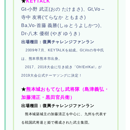
★
KEYTALK
Gt-小野 武正(おの たけまさ)、Gt,Vo –
寺中 友将(てらなか ともまさ)
Ba,Vo-首藤 義勝(しゅとうよしかつ)、
Dr-八木 優樹 (やぎ ゆうき）
出場種目：復興チャレンジファンラン
2009年7月、KEYTALKを結成。Gt,Voの寺中氏
は、熊本県熊本市出身。
2017、2018大会に引き続き「Oh!En!Ka!」が
2019大会公式テーマソングに決定！
★
熊本城おもてなし武将隊（島津義弘・
加藤清正・黒田官兵衛）
出場種目：復興チャレンジファンラン
熊本城築城主の加藤清正を中心に、九州を代表す
る戦国武将達と姫で構成された武士集団。