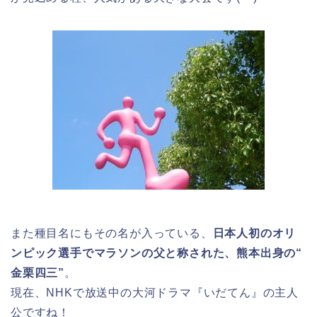
また種目名にもその名が入っている、
日本人初のオリ
ンピック選手でマラソンの父と称された、熊本出身の“
金栗四三”
。
現在、NHKで放送中の大河ドラマ『いだてん』の主人
公ですね！