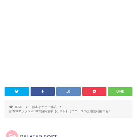
HOME
熊本よかとこ雑記
熊本城マラソン2019の招待選手【ゲスト】は？コースや交通規制情報も！
RELATED POST