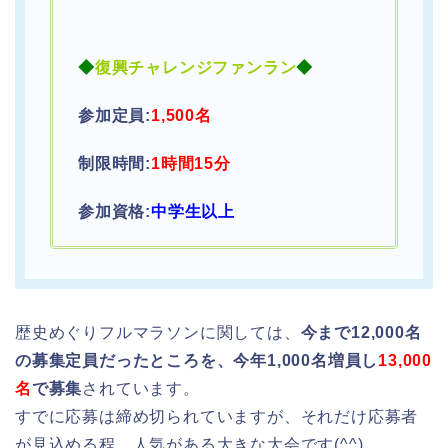
◆
復興チャレンジファンラン
◆
参加定員:
1,500名
制限時間:
1時間15分
参加資格
:
中学
生以上
歴史めぐりフルマラソンに関しては、
今まで12,
000名
の募集定員だったところを、今年1,
000名増員し
13,000
名
で募集
されています。
すでに応募は締め切られていますが、
それだけ応募者
が見込める程、
人気がある大きな大会です(^^)