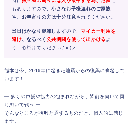
特に
熊本城の周りには人が集中する為、危険
で
もありますので、
小さなお子様連れのご家族
や、お年寄りの方は十分注意
されてください。
当日はかなり混雑します
ので、
マイカー利用を
避け
、なるべく
公共機関を使って出かける
よ
う、心掛けてください(‘ω’)ノ
熊本は今、2016年に起きた地震からの復興に奮起して
います！
━ 多くの声援や協力の包まれながら、皆前を向いて同
じ思いで戦う ━
そんなところが復興と通ずるものだと、個人的に感じ
ます。