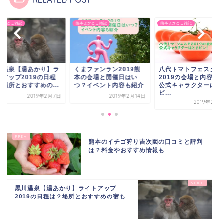
よかとこ雑記
熊本よかとこ雑記
熊本よかとこ雑記
川温泉【湯あかり】ラ
くまファンラン2019熊
八代トマトフェスタ
トアップ2019の日程
本の会場と開催日はい
2019の会場と内容
？場所とおすすめの...
つ？イベント内容も紹介
公式キャラクターは
ピ...
2019年2月7日
2019年2月14日
2019年2
熊本のイチゴ狩り吉次園の口コミと評判
は？料金やおすすめ情報も
黒川温泉【湯あかり】ライトアップ
2019の日程は？場所とおすすめの宿も