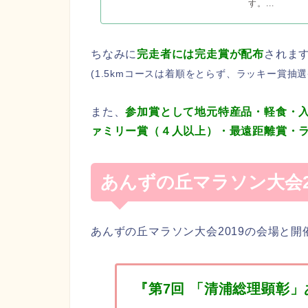
す。...
ちなみに
完走者には完走賞が配布
されます(
(1.5kmコースは着順をとらず、ラッキー賞抽
また、
参加賞として地元特産品・軽食・
ァミリー賞（４人以上）・最遠距離賞・
あんずの丘マラソン大会2
あんずの丘マラソン大会2019の会場と開催
『第7回
「清浦総理顕彰」