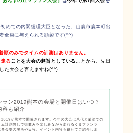
」あんずの丘マラソン大会』
は
今年で第7回大会
を
で初めての内閣総理大臣となった、山鹿市鹿本町出
者全員に与えられる顕彰です(^^)
着順のみでタイムの計測はありません。
ら走る
こと
を大会の趣旨としている
ことから、先日
た大会と言えますね(^^)
ンラン2019熊本の会場と開催日はいつ？
内容も紹介
ン2019が熊本で開催されます。今年の大会は八代と菊池での
イム計測無しで街並みを楽しみながら走れるくまファンラ
は各会場の場所や日程、イベント内容も併せてご紹介しま