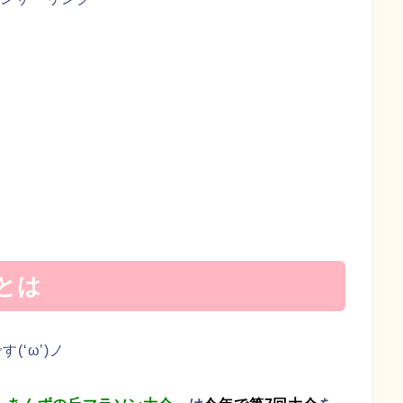
とは
‘ω’)ノ