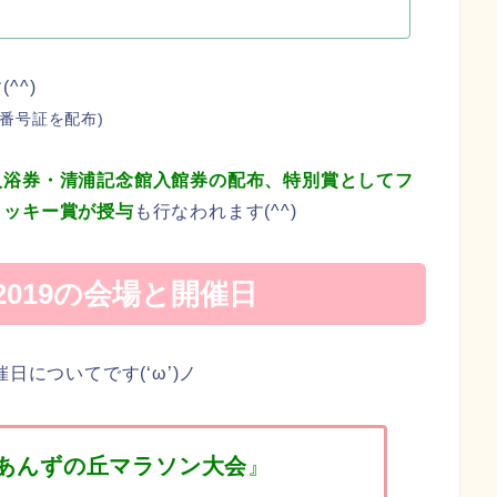
^^)
選番号証を配布)
入浴券・清浦記念館入館券の配布、特別賞としてフ
ラッキー賞が授与
も行なわれます(^^)
019の会場と開催日
日についてです(‘ω’)ノ
あんずの丘マラソン大会
』