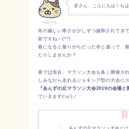
皆さん、こんにちは！ち
ちはにゃん
冬の厳しい寒さが少しずつ緩和されてき
前ですね～(^^)
春になると籠りがちだった冬と違って、
たりしませんか？
巷では現在、マラソン大会も多く開催さ
しみながら走れるジョギング型の大会に
『あんずの丘マラソン大会2019の会場
ていきます(‘ω’)ノ
目
あんずの丘マラソン大会とは