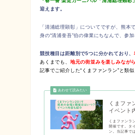
『春一番 楽走カーニバル「清浦総理顕彰
迎えます。
「清浦総理顕彰」についてですが、熊本
身の“清浦奎吾”伯の偉業にちなんで、参加
競技種目は距離別で5つに分かれており、
あくまでも、
地元の街並みを楽しみなが
記事でご紹介した“くまファンラン”と類似し
くまファ
イベント
くまファンラ
開催です。タ
ン。当記事で